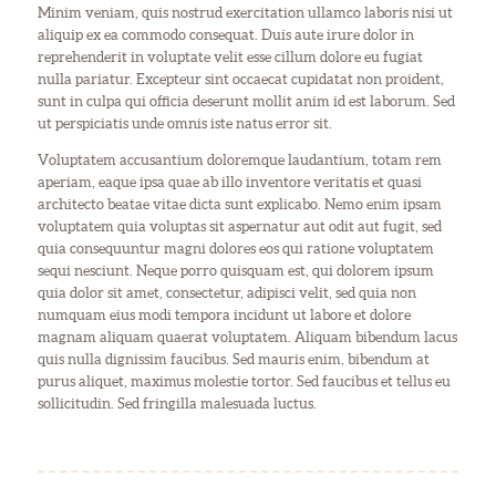
Minim veniam, quis nostrud exercitation ullamco laboris nisi ut
aliquip ex ea commodo consequat. Duis aute irure dolor in
reprehenderit in voluptate velit esse cillum dolore eu fugiat
nulla pariatur. Excepteur sint occaecat cupidatat non proident,
sunt in culpa qui officia deserunt mollit anim id est laborum. Sed
ut perspiciatis unde omnis iste natus error sit.
Voluptatem accusantium doloremque laudantium, totam rem
aperiam, eaque ipsa quae ab illo inventore veritatis et quasi
architecto beatae vitae dicta sunt explicabo. Nemo enim ipsam
voluptatem quia voluptas sit aspernatur aut odit aut fugit, sed
quia consequuntur magni dolores eos qui ratione voluptatem
sequi nesciunt. Neque porro quisquam est, qui dolorem ipsum
quia dolor sit amet, consectetur, adipisci velit, sed quia non
numquam eius modi tempora incidunt ut labore et dolore
magnam aliquam quaerat voluptatem. Aliquam bibendum lacus
quis nulla dignissim faucibus. Sed mauris enim, bibendum at
purus aliquet, maximus molestie tortor. Sed faucibus et tellus eu
sollicitudin. Sed fringilla malesuada luctus.