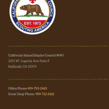
California Inland Empire Council #045
2351 W. Lugonia Ave Suite F
Redlands, CA 92374
Office Phone:
909-793-2463
Scout Shop Phone:
909-712-6162